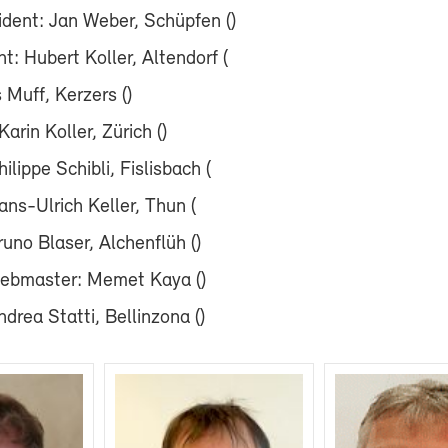
ident: Jan Weber, Schüpfen (
)
t: Hubert Koller, Altendorf (
 Muff, Kerzers (
)
Karin Koller, Zürich (
)
lippe Schibli, Fislisbach (
ans-Ulrich Keller, Thun (
runo Blaser, Alchenflüh (
)
Webmaster: Memet Kaya (
)
ndrea Statti, Bellinzona (
)