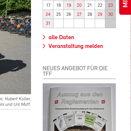
17
18
19
20
21
22
23
24
25
26
27
28
29
30
31
alle Daten
Veranstaltung melden
NEUES ANGEBOT FÜR DIE
TFF
r, Hubert Koller,
ni und Urs Muff.