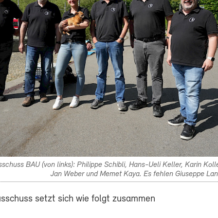
chuss BAU (von links): Philippe Schibli, Hans-Ueli Keller, Karin Kolle
Jan Weber und Memet Kaya. Es fehlen Giuseppe Lani
sschuss setzt sich wie folgt zusammen