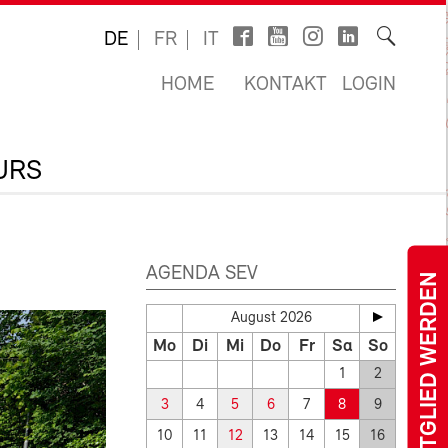
DE
FR
IT
HOME
KONTAKT
LOGIN
URS
AGENDA SEV
MITGLIED WERDEN
August 2026
Mo
Di
Mi
Do
Fr
Sa
So
1
2
3
4
5
6
7
8
9
10
11
12
13
14
15
16