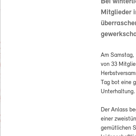
Bei winterl
Mitglieder 
überrasche
gewerkscha
Am Samstag, 2
von 33 Mitglie
Herbstversamm
Tag bot eine 
Unterhaltung
Der Anlass be
einer zweistün
gemütlichen S