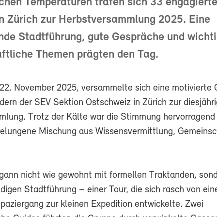
ichen Temperaturen trafen sich 33 engagiert
in Zürich zur Herbstversammlung 2025. Eine
nde Stadtführung, gute Gespräche und wicht
ftliche Themen prägten den Tag.
2. November 2025, versammelte sich eine motivierte
dern der SEV Sektion Ostschweiz in Zürich zur diesjähr
lung. Trotz der Kälte war die Stimmung hervorragend
gelungene Mischung aus Wissensvermittlung, Gemeinsc
.
gann nicht wie gewohnt mit formellen Traktanden, sond
digen Stadtführung – einer Tour, die sich rasch von ei
paziergang zur kleinen Expedition entwickelte. Zwei