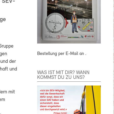
e SEV-
ige
 Gruppe
Bestellung per E-Mail an
.
igen
 und der
haft und
WAS IST MIT DIR? WANN
KOMMST DU ZU UNS?
ern mit
nem