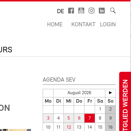
DE
HOME
KONTAKT
LOGIN
URS
AGENDA SEV
MITGLIED WERDEN
August 2026
Mo
Di
Mi
Do
Fr
Sa
So
ON
1
2
3
4
5
6
7
8
9
10
11
12
13
14
15
16