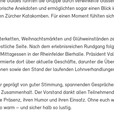
iche Guides führten die Gruppe durch verwinkelte Gasse
orische Anekdoten und ermöglichten sogar einen Blick i
en Zürcher Katakomben. Für einen Moment fühlten sich 
terketten, Weihnachtsmärkten und Glühweinständen ze
estliche Seite. Nach dem erlebnisreichen Rundgang folg
ittagessen in der Rheinfelder Bierhalle. Präsident Val
rmierte dort über aktuelle Geschäfte, darunter die Übe
onen sowie den Stand der laufenden Lohnverhandlunge
ar geprägt von guter Stimmung, spannenden Gespräche
 Zusammenhalt. Der Vorstand dankt allen Teilnehmen
hre Präsenz, ihren Humor und ihren Einsatz. Ohne euch w
o warm – und sicher halb so lustig.