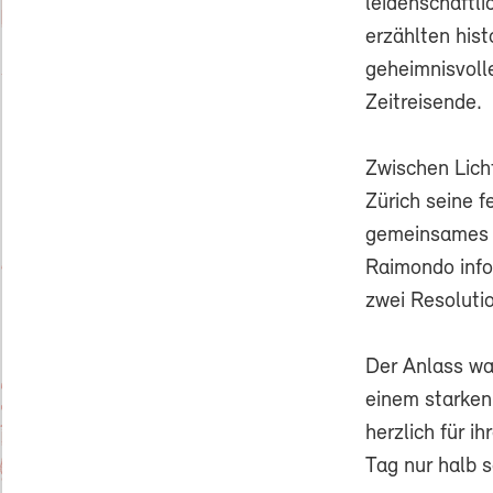
leidenschaftl
erzählten hist
geheimnisvoll
Zeitreisende.
Zwischen Lich
Zürich seine f
gemeinsames M
Raimondo info
zwei Resoluti
Der Anlass w
einem starken
herzlich für i
Tag nur halb s