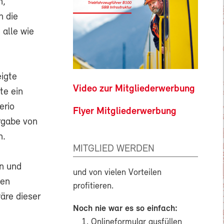
n,
n die
alle wie
igte
Video zur Mitgliederwerbung
te ein
erio
Flyer Mitgliederwerbung
rgabe von
n.
MITGLIED WERDEN
n und
und von vielen Vorteilen
den
profitieren.
äre dieser
Noch nie war es so einfach:
Onlineformular ausfüllen